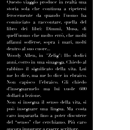
Questo viaggio produce in realtà una
storia sola che continua a ripetersi
ferocemente da quando l'uomo ha
cominciato a raccontare, quella del
libro dei libri: Dimmi, Musa, di
quell’uomo che molto errò, che molti
affanni sofferse, sopra i mari, molti
dentro al suo cuore...
Woody Allen, in "Zelig": Ho dodici
anni, corro in una sinagoga. Chiedo al
rabbino il significato della vita. Lui
me lo dice, ma me lo dice in ebraico.
Non capisco l’ebraico. Gli chiedo
d’insegnarmelo ma lui vuole 600
dollari a lezione.
Non si insegna il senso della vita, si
può insegnare una lingua. Ma costa
caro impararla fino a poter discutere
del “senso” che cerchiamo. Più caro
ancora imparare a essere scrittore.