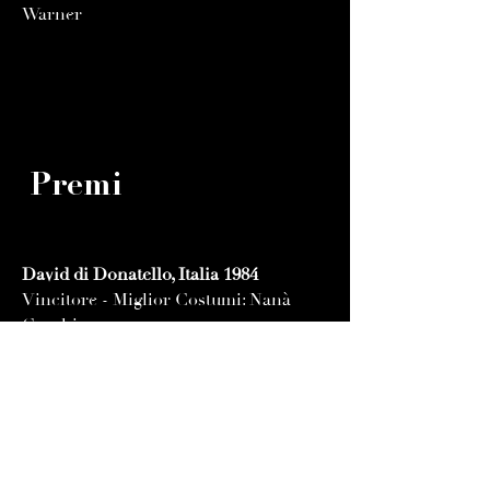
Warner
Premi
David di Donatello, Italia 1984
Vincitore - Miglior Costumi: Nanà
Cecchi
Nomination - Miglior Regista
esordiente: Giacomo Battiato
Nomination - Miglior Fotografia:
Dante Spinotti