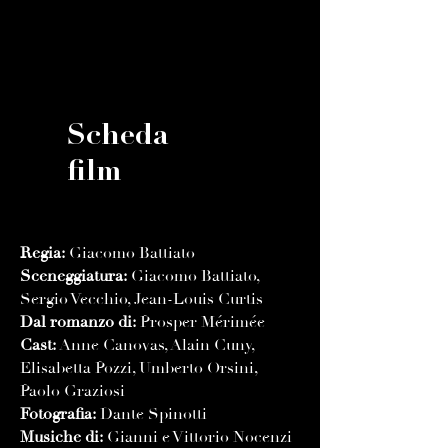
Scheda
film
Regia:
Giacomo Battiato
Sceneggiatura:
Giacomo Battiato,
Sergio Vecchio, Jean-Louis Curtis
Dal romanzo di:
Prosper Mérimée
Cast:
Anne Canovas, Alain Cuny,
Elisabetta Pozzi, Umberto Orsini,
Paolo Graziosi
Fotografia:
Dante Spinotti
Musiche di:
Gianni e Vittorio Nocenzi