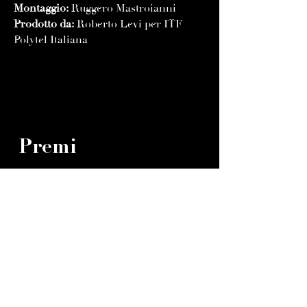
Montaggio:
Ruggero Mastroianni
Prodotto da:
Roberto Levi per ITF
Polytel Italiana
Premi
Premio Internazionale di Flaiano 1981
Vincitore - Miglior Sceneggiatura